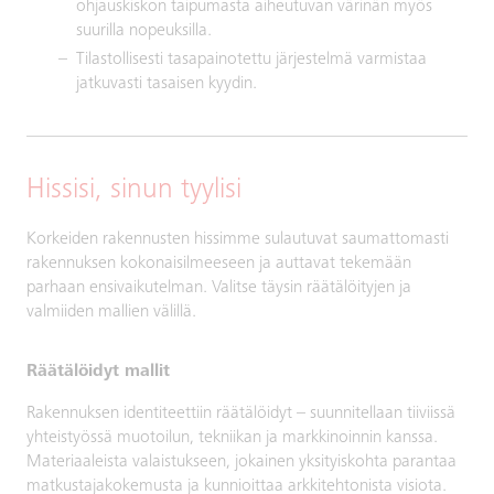
ohjauskiskon taipumasta aiheutuvan värinän myös
suurilla nopeuksilla.
Tilastollisesti tasapainotettu järjestelmä varmistaa
jatkuvasti tasaisen kyydin.
Hissisi, sinun tyylisi
Korkeiden rakennusten hissimme sulautuvat saumattomasti
rakennuksen kokonaisilmeeseen ja auttavat tekemään
parhaan ensivaikutelman. Valitse täysin räätälöityjen ja
valmiiden mallien välillä.
Räätälöidyt mallit
Rakennuksen identiteettiin räätälöidyt – suunnitellaan tiiviissä
yhteistyössä muotoilun, tekniikan ja markkinoinnin kanssa.
Materiaaleista valaistukseen, jokainen yksityiskohta parantaa
matkustajakokemusta ja kunnioittaa arkkitehtonista visiota.