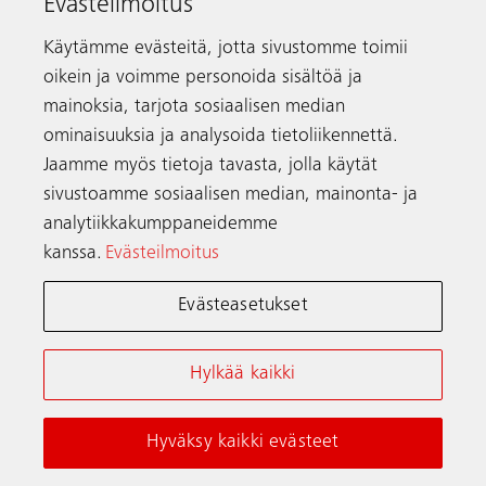
Evästeilmoitus
Käytämme evästeitä, jotta sivustomme toimii
Energiatehokkuusluokka A
oikein ja voimme personoida sisältöä ja
Energiatehokkuuden parantaminen on tärkeää hissien ja
mainoksia, tarjota sosiaalisen median
rakennusten ympäristövaikutusten vähentämiseksi.
ominaisuuksia ja analysoida tietoliikennettä.
Regeneratiiviset moottorit, LED-valaistus ja valmiustila (kun
Jaamme myös tietoja tavasta, jolla käytät
hissi on parkissa) ovat kaikki vakiovarusteina Schindler 7000 -
hisseissä – auttaen saavuttamaan ISO 25745-2:n mukaisen
sivustoamme sosiaalisen median, mainonta- ja
korkeimman energiatehokkuusluokan.
analytiikkakumppaneidemme
kanssa.
Evästeilmoitus
* Luokitus perustuu aina asiakkaan kokoonpanoon. Käyttötapa, kuormitus,
asiakaskohtaiset vaihtoehdot ja kohteen olosuhteet vaikuttavat lopulliseen arvioon.
Evästeasetukset
Hylkää kaikki
Hyväksy kaikki evästeet