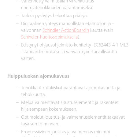
Vähennetty valmiustilan virrankulutus
energiatehokkuuden parantamiseksi.
Tarkka pysäytys helpottaa pääsyä.
Digitaalinen yhteys mahdollistaa etähuollon ja -
valvonnan
Schindler ActionBoardin
kautta (vain
Schindler-huoltosopimuksella
).
Edistynyt ohjausohjelmisto kehitetty IEC62443-4-1 ML3
-standardin mukaisesti vahvaa kyberturvallisuutta
varten.
Huippuluokan ajomukavuus
Tehokkaat rullakiskot parantavat ajomukavuutta ja
tehokkuutta.
Melua vaimentavat sisustuselementit ja rakenteet
hiljaisempaan kokemukseen.
Optimoidut jousitus- ja vaimennuselementit takaavat
tasaisen toiminnan.
Progressiivinen jousitus ja vaimennus minimoi