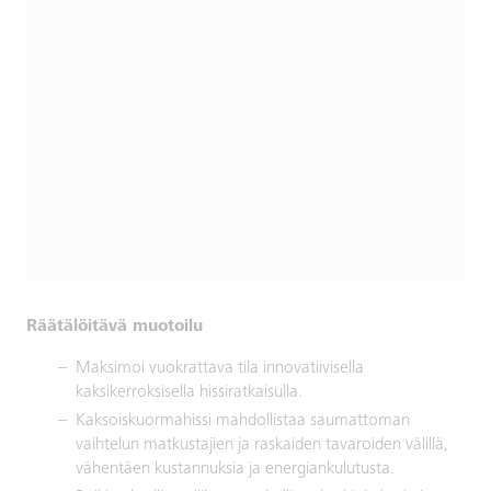
Räätälöitävä muotoilu
Maksimoi vuokrattava tila innovatiivisella
kaksikerroksisella hissiratkaisulla.
Kaksoiskuormahissi mahdollistaa saumattoman
vaihtelun matkustajien ja raskaiden tavaroiden välillä,
vähentäen kustannuksia ja energiankulutusta.