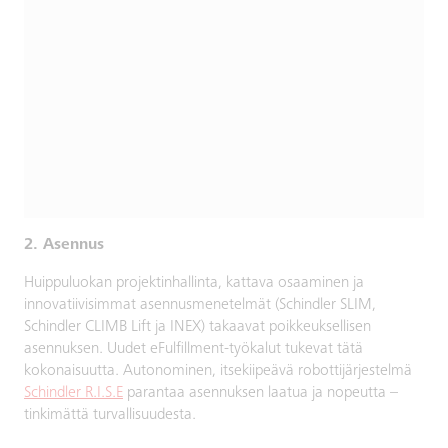
2. Asennus
Huippuluokan projektinhallinta, kattava osaaminen ja
innovatiivisimmat asennusmenetelmät (Schindler SLIM,
Schindler CLIMB Lift ja INEX) takaavat poikkeuksellisen
asennuksen. Uudet eFulfillment-työkalut tukevat tätä
kokonaisuutta. Autonominen, itsekiipeävä robottijärjestelmä
Schindler R.I.S.E
parantaa asennuksen laatua ja nopeutta –
tinkimättä turvallisuudesta.