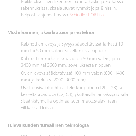
Poikkeuksellinen liikenteen hallinta keski- ja korkeissa
rakennuksissa, skaalautuvat ryhmät jopa 8 hissiin,
helposti laajennettavissa
Schindler PORTilla
.
Modulaarinen, skaalautuva järjestelmä
Kabinettien leveys ja syvyys säädettävissä tarkasti 10
mm tai 50 mm välein, sovelluksesta riippuen.
Kabinettien korkeus skaalautuu 50 mm välein, jopa
3400 mm tai 3600 mm, sovelluksesta riippuen.
Ovien leveys säädettävissä 100 mm välein (800–1400
mm) ja korkeus (2000–3000 mm).
Useita ovivaihtoehtoja: teleskooppinen (T2L, T2R) tai
keskeltä avautuva (C2, C4), yksittäisillä tai kaksipuolisilla
sisäänkäynneillä optimaaliseen matkustajavirtaan
vilkkaissa tiloissa.
Tulevaisuuden turvallinen teknologia