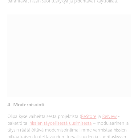
parantavat hissin suorituskykyä ja pidentävät käyttöikää.
4. Modernisointi
Olipa kyse vaiheittaisesta projektista (
ReStore
ja
ReNew
-
paketit) tai
hissien täydellisestä uusimisesta
– modulaarinen ja
täysin räätälöitävä modernisointimallimme varmistaa hissien
pitkäaikaisen luotettavuuden, turvallisuuden ja suorituskyvyn.