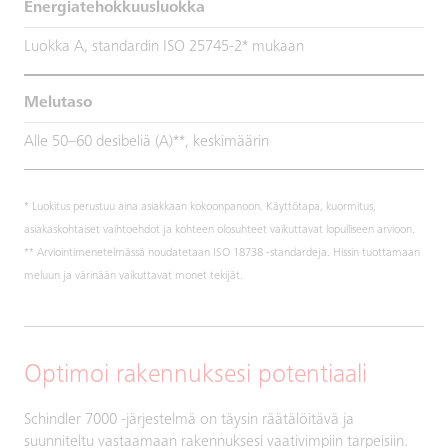
Energiatehokkuusluokka
Luokka A, standardin ISO 25745-2* mukaan
Melutaso
Alle 50–60 desibeliä (A)**, keskimäärin
* Luokitus perustuu aina asiakkaan kokoonpanoon. Käyttötapa, kuormitus,
asiakaskohtaiset vaihtoehdot ja kohteen olosuhteet vaikuttavat lopulliseen arvioon.
** Arviointimenetelmässä noudatetaan ISO 18738 -standardeja. Hissin tuottamaan
meluun ja värinään vaikuttavat monet tekijät.
Optimoi rakennuksesi potentiaali
Schindler 7000 -järjestelmä on täysin räätälöitävä ja
suunniteltu vastaamaan rakennuksesi vaativimpiin tarpeisiin.