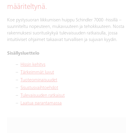
määriteltynä.
Koe pystysuoran liikkumisen huippu Schindler 7000 -hissillä –
suunniteltu nopeuteen, mukavuuteen ja tehokkuuteen. Nosta
rakennuksesi suorituskykyä tulevaisuuden ratkaisulla, jossa
intuitiiviset ohjaimet takaavat turvallisen ja sujuvan kyydin.
Sisällysluettelo
Hissin kehitys
Tärkeimmät luvut
Tuoteominaisuudet
Sisustusvaihtoehdot
Tulevaisuuden ratkaisut
Laatua parantamassa