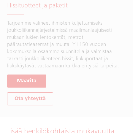
Hissituotteet ja paketit
Tarjoamme välineet ihmisten kuljettamiseksi
joukkoliikennejärjestelmissä maailmanlaajuisesti –
mukaan lukien lentokentät, metrot,
päärautatieasemat ja muuta. Yli 150 vuoden
kokemuksella osaamme suunnitella ja valmistaa
tarkasti joukkoliikenteen hissit, liukuportaat ja
liukukäytävät vastaamaan kaikkia erityisiä tarpeita.
Määritä
Ota yhteyttä
Lisää henkilökohtaista mukavuutta