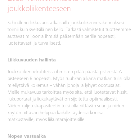
joukkoliikenteeseen
Schindlerin liikkuvuusratkaisuilla joukkoliikennerakennuksesi
toimii kuin sveitsiläinen kello. Tarkasti valmistetut tuotteemme
auttavat miljoonia ihmisiä pääsemään perille nopeasti,
luotettavasti ja turvallisesti.
Liikkuvuuden hallinta
Joukkoliikennekohteissa ihmisten pitää päästä pisteestä A
pisteeseen B nopeasti. Myös ruuhkan aikana matkan tulisi olla
miellyttävä kokemus – vähän jonoja ja lyhyet odotusajat.
Meille mukavuus tarkoittaa myös sitä, että luotettavat hissit,
liukuportaat ja liukukäytävät on sijoitettu optimaalisesti.
Niiden kuljetuskapasiteetin tulisi olla riittävän suuri ja niiden
käytön riittävän helppoa kaikille täydessä korissa
matkustaville, myös liikuntarajoitteisille.
Nopea vasteaika