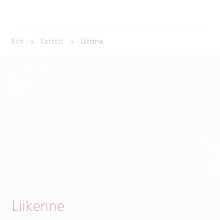
Koti
Kohteet
Liikenne
Liikenne