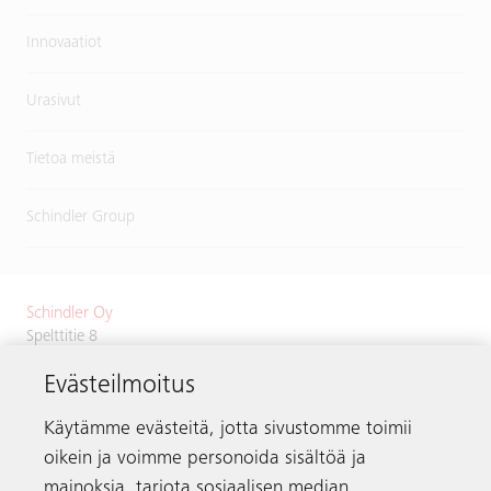
Innovaatiot
Urasivut
Tietoa meistä
Schindler Group
Schindler Oy
Spelttitie 8
00680 Helsinki
Evästeilmoitus
Puhelin
+358 9 756 730
schindler.fi@schindler.com
Käytämme evästeitä, jotta sivustomme toimii
oikein ja voimme personoida sisältöä ja
Hissien vikailmoitukset:
0203 20500
mainoksia, tarjota sosiaalisen median