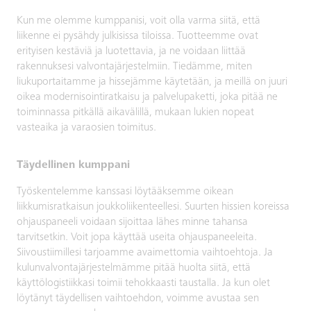
Kun me olemme kumppanisi, voit olla varma siitä, että
liikenne ei pysähdy julkisissa tiloissa. Tuotteemme ovat
erityisen kestäviä ja luotettavia, ja ne voidaan liittää
rakennuksesi valvontajärjestelmiin. Tiedämme, miten
liukuportaitamme ja hissejämme käytetään, ja meillä on juuri
oikea modernisointiratkaisu ja palvelupaketti, joka pitää ne
toiminnassa pitkällä aikavälillä, mukaan lukien nopeat
vasteaika ja varaosien toimitus.
Täydellinen kumppani
Työskentelemme kanssasi löytääksemme oikean
liikkumisratkaisun joukkoliikenteellesi. Suurten hissien koreissa
ohjauspaneeli voidaan sijoittaa lähes minne tahansa
tarvitsetkin. Voit jopa käyttää useita ohjauspaneeleita.
Siivoustiimillesi tarjoamme avaimettomia vaihtoehtoja. Ja
kulunvalvontajärjestelmämme pitää huolta siitä, että
käyttölogistiikkasi toimii tehokkaasti taustalla. Ja kun olet
löytänyt täydellisen vaihtoehdon, voimme avustaa sen