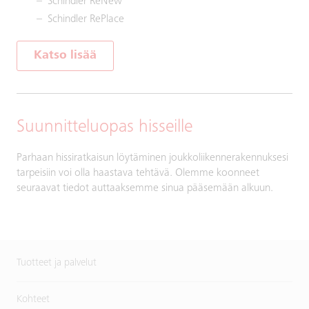
Schindler ReNew
Schindler RePlace
Katso lisää
Suunnitteluopas hisseille
Parhaan hissiratkaisun löytäminen joukkoliikennerakennuksesi
tarpeisiin voi olla haastava tehtävä. Olemme koonneet
seuraavat tiedot auttaaksemme sinua pääsemään alkuun.
Tuotteet ja palvelut
Kohteet