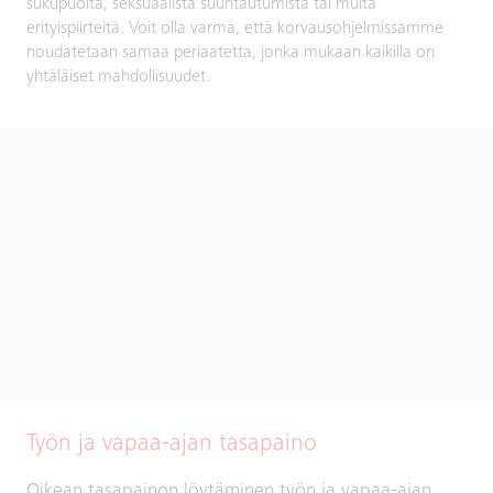
sukupuolta, seksuaalista suuntautumista tai muita
erityispiirteitä. Voit olla varma, että korvausohjelmissamme
noudatetaan samaa periaatetta, jonka mukaan kaikilla on
yhtäläiset mahdollisuudet.
Työn ja vapaa-ajan tasapaino
Oikean tasapainon löytäminen työn ja vapaa-ajan