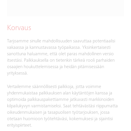
Korvaus
Tarjoamme sinulle mahdollisuuden saavuttaa potentiaalisi
vakaassa ja kannustavassa työpaikassa. Yksinkertaisesti
sanottuna haluamme, että olet paras mahdollinen versio
itsestäsi. Palkkauksella on tietenkin tärkeä rooli parhaiden
osaajien houkuttelemisessa ja heidän pitämisessään
yrityksessä.
Vertailemme säännöllisesti palkkoja, jotta voimme
yhdenmukaistaa palkkauksen alan käytäntöjen kanssa ja
optimoida palkkauspakettiamme jatkuvasti markkinoiden
kilpailukyvyn varmistamiseksi. Saat tehtävästäsi riippumatta
oikeudenmukaisen ja tasapuolisen työtarjouksen, jossa
otetaan huomioon työtehtäväsi, kokemuksesi ja sijaintisi
erityispiirteet.