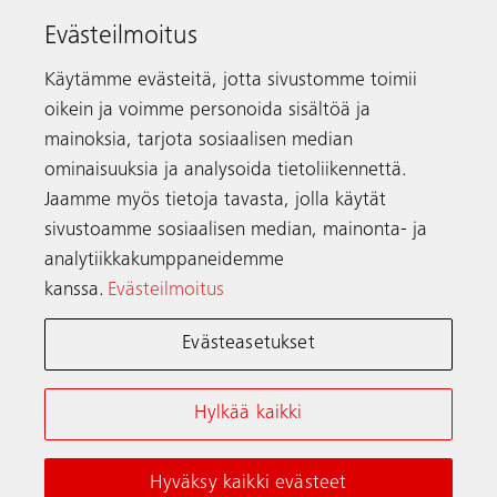
00680 Helsinki
Evästeilmoitus
Puhelin
+358 9 756 730
schindler.fi@schindler.com
Käytämme evästeitä, jotta sivustomme toimii
oikein ja voimme personoida sisältöä ja
Hissien vikailmoitukset:
0203 20500
mainoksia, tarjota sosiaalisen median
ominaisuuksia ja analysoida tietoliikennettä.
Jaamme myös tietoja tavasta, jolla käytät
Yhteystiedot
sivustoamme sosiaalisen median, mainonta- ja
analytiikkakumppaneidemme
kanssa.
Evästeilmoitus
Schindler maailmanlaajuisesti
Evästeasetukset
Verkkokäyttöehdot
Tietosuojailmoitus
Hylkää kaikki
Evästeilmoitus ja Asetukset
Hyväksy kaikki evästeet
© Schindler 2026