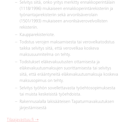
Selvitys siitä, onko yritys merkitty ennakkoperintälain
(1118/1996) mukaiseen ennakkoperintärekisteriin ja
työnantajarekisteriin sekä arvonlisäverolain
(1501/1993) mukaiseen arvonlisäverovelvollisten
rekisteriin.
Kaupparekisteriote.
Todistus verojen maksamisesta tai verovelkatodistus
taikka selvitys siitä, että verovelkaa koskeva
maksusuunnitelma on tehty.
Todistukset eläkevakuutusten ottamisesta ja
eläkevakuutusmaksujen suorittamisesta tai selvitys
siitä, että erääntyneitä eläkevakuutusmaksuja koskeva
maksusopimus on tehty.
Selvitys työhön sovellettavasta työehtosopimuksesta
tai muista keskeisistä työehdoista.
Rakennusalalla lakisääteisen Tapaturmavakuutuksen
järjestämisestä
Tilaajavastuu.fi ➝