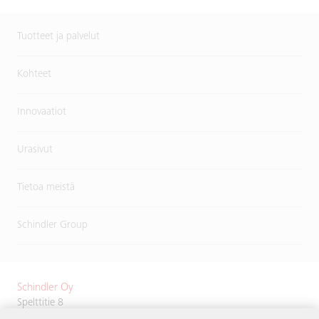
Tuotteet ja palvelut
Kohteet
Innovaatiot
Urasivut
Tietoa meistä
Schindler Group
Schindler Oy
Spelttitie 8
00680 Helsinki