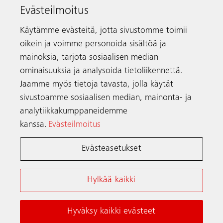
Evästeilmoitus
Puhelin
+358 9 756 730
schindler.fi@schindler.com
Käytämme evästeitä, jotta sivustomme toimii
oikein ja voimme personoida sisältöä ja
Hissien vikailmoitukset:
0203 20500
mainoksia, tarjota sosiaalisen median
ominaisuuksia ja analysoida tietoliikennettä.
Jaamme myös tietoja tavasta, jolla käytät
Yhteystiedot
sivustoamme sosiaalisen median, mainonta- ja
analytiikkakumppaneidemme
kanssa.
Evästeilmoitus
Schindler maailmanlaajuisesti
Evästeasetukset
Verkkokäyttöehdot
Tietosuojailmoitus
Hylkää kaikki
Evästeilmoitus ja Asetukset
Hyväksy kaikki evästeet
© Schindler 2026