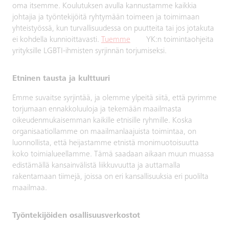
oma itsemme. Koulutuksen avulla kannustamme kaikkia
johtajia ja työntekijöitä ryhtymään toimeen ja toimimaan
yhteistyössä, kun turvallisuudessa on puutteita tai jos jotakuta
ei kohdella kunnioittavasti.
Tuemme
YK:n toimintaohjeita
yrityksille LGBTI-ihmisten syrjinnän torjumiseksi.
Etninen tausta ja kulttuuri
Emme suvaitse syrjintää, ja olemme ylpeitä siitä, että pyrimme
torjumaan ennakkoluuloja ja tekemään maailmasta
oikeudenmukaisemman kaikille etnisille ryhmille. Koska
organisaatiollamme on maailmanlaajuista toimintaa, on
luonnollista, että heijastamme etnistä monimuotoisuutta
koko toimialueellamme. Tämä saadaan aikaan muun muassa
edistämällä kansainvälistä liikkuvuutta ja auttamalla
rakentamaan tiimejä, joissa on eri kansallisuuksia eri puolilta
maailmaa.
Työntekijöiden osallisuusverkostot