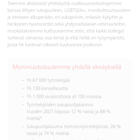
Teemme aktiivisesti yhteistyötä osallisuusverkostojemme
kanssa liittyen sukupuoleen, LGBTQIA+, monikulttuurisuuteen
ja etniseen alkuperään, eri sukupolviin, erilaisiin kykyihin ja
henkiseen hyvinvointiin sekä yhdysvaltalaisiin veteraaneihin,
muokataksemme kulttuuriamme siten, että kaikki kollegat
tuntevat olevansa osa tiimiä ja että heillä on työympäristö,
jossa he tuntevat oikeasti kuuluvansa joukkoon.
Monimuotoisuutemme yhdellä silmäyksellä
Yli 67 000 työntekijää
Yli 130 kansallisuutta
Yli 1 000 sivukonttoria yli 100 maassa
Työntekijöiden sukupuolijakauma:
Vuoden 2021 lopussa 12 % naisia ja 88 %
miehiä*.
Sukupuolijakauma toimistotyöntekijöissä: 26 %
naisia ja 74 % miehiä