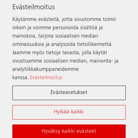
Evästeilmoitus
Puhelin
+358 9 756 730
schindler.fi@schindler.com
Käytämme evästeitä, jotta sivustomme toimii
oikein ja voimme personoida sisältöä ja
Hissien vikailmoitukset:
0203 20500
mainoksia, tarjota sosiaalisen median
ominaisuuksia ja analysoida tietoliikennettä.
Jaamme myös tietoja tavasta, jolla käytät
Yhteystiedot
sivustoamme sosiaalisen median, mainonta- ja
analytiikkakumppaneidemme
kanssa.
Evästeilmoitus
Schindler maailmanlaajuisesti
Evästeasetukset
Verkkokäyttöehdot
Tietosuojailmoitus
Hylkää kaikki
Evästeilmoitus ja Asetukset
Hyväksy kaikki evästeet
© Schindler 2026