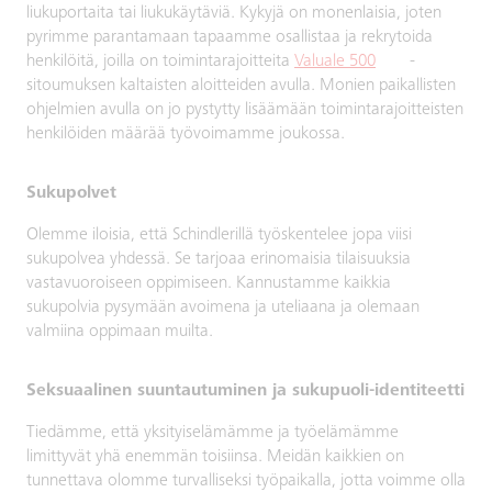
liukuportaita tai liukukäytäviä. Kykyjä on monenlaisia, joten
pyrimme parantamaan tapaamme osallistaa ja rekrytoida
henkilöitä, joilla on toimintarajoitteita
Valuale 500
-
sitoumuksen kaltaisten aloitteiden avulla. Monien paikallisten
ohjelmien avulla on jo pystytty lisäämään toimintarajoitteisten
henkilöiden määrää työvoimamme joukossa.
Sukupolvet
Olemme iloisia, että Schindlerillä työskentelee jopa viisi
sukupolvea yhdessä. Se tarjoaa erinomaisia tilaisuuksia
vastavuoroiseen oppimiseen. Kannustamme kaikkia
sukupolvia pysymään avoimena ja uteliaana ja olemaan
valmiina oppimaan muilta.
Seksuaalinen suuntautuminen ja sukupuoli-identiteetti
Tiedämme, että yksityiselämämme ja työelämämme
limittyvät yhä enemmän toisiinsa. Meidän kaikkien on
tunnettava olomme turvalliseksi työpaikalla, jotta voimme olla