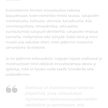
Kunnioitamme ihmisten eroavaisuuksia kaikessa
laajuudessaan, kuten esimerkiksi etnistä taustaa, sukupuolen
moninaisuutta, kulttuuria, uskontoa, kansallisuutta, ikää,
toimintarajoitteita, terveydentilaa, seksuaalista
suuntautumista sukupuoli-identiteettiä, sukupuolen ilmaisua,
luonnetta, mieltymyksiä sekä työtyyliä. Kaikki tämä ja moni
muukin asia vaikuttaa siihen, miten pidämme toisiamme
samanlaisina tai erilaisina.
Ja me pidämme erilaisuudesta. Loppujen lopuksi osallistavat ja
monimuotoiset tiimit edistävät innovatiivisempia ideoita ja
ajattelua, mikä on hyväksi meille kaikille Schindlerillä sekä
asiakkaillemme.
Osallisuus on avainasemassa luotaessa
ympäristöä, jossa suhtaudutaan
myönteisesti monimuotoisuuden kaikkiin
näkökohtiin ja varmistetaan, että