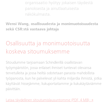
organisaatio hyötyy jokaisen täydestä
panoksesta ja ainutlaatuisesta
näkökulmasta.
Wensi Wang, osallisuudesta ja monimuotoisuudesta
sekä CSR:stä vastaava johtaja
Osallisuutta ja monimuotoisuutta
koskeva sitoumuksemme
Sitoudumme tarjoamaan Schindlerillä osallistavan
työympäristön, jossa erilaiset ihmiset tuntevat olevansa
tervetulleita ja jossa heiltä odotetaan parasta mahdollista
työpanosta, kun he palvelevat yli kahta miljardia ihmistä, jotka
käyttävät hissejämme, liukuportaitamme ja liukukäytäviämme
päivittäin.
Lataa täydellinen sitoutumislausuntomme (PDF, 4 MB) ➝