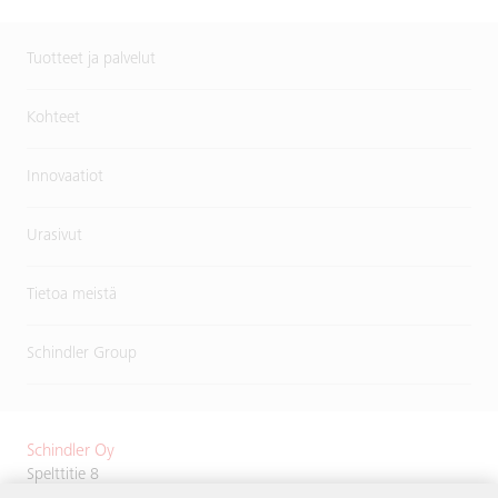
Tuotteet ja palvelut
Kohteet
Innovaatiot
Urasivut
Tietoa meistä
Schindler Group
Schindler Oy
Spelttitie 8
00680 Helsinki