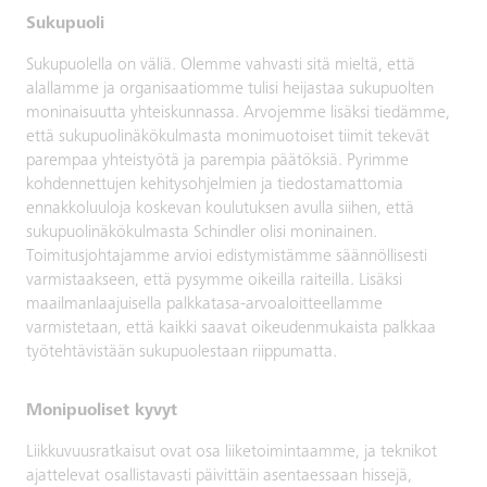
Sukupuoli
Sukupuolella on väliä. Olemme vahvasti sitä mieltä, että
alallamme ja organisaatiomme tulisi heijastaa sukupuolten
moninaisuutta yhteiskunnassa. Arvojemme lisäksi tiedämme,
että sukupuolinäkökulmasta monimuotoiset tiimit tekevät
parempaa yhteistyötä ja parempia päätöksiä. Pyrimme
kohdennettujen kehitysohjelmien ja tiedostamattomia
ennakkoluuloja koskevan koulutuksen avulla siihen, että
sukupuolinäkökulmasta Schindler olisi moninainen.
Toimitusjohtajamme arvioi edistymistämme säännöllisesti
varmistaakseen, että pysymme oikeilla raiteilla. Lisäksi
maailmanlaajuisella palkkatasa-arvoaloitteellamme
varmistetaan, että kaikki saavat oikeudenmukaista palkkaa
työtehtävistään sukupuolestaan riippumatta.
Monipuoliset kyvyt
Liikkuvuusratkaisut ovat osa liiketoimintaamme, ja teknikot
ajattelevat osallistavasti päivittäin asentaessaan hissejä,