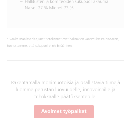
Hallitusten ja komiteoiden sukupuolijakauma:
Naiset 27 % Miehet 73 %
* Vaikka maailmanlaajuiset tietokannat ovat hallituksen vaatimuksesta binäärisiä,
tunnustamme, että sukupuoli ei ole binäärinen.
Rakentamalla monimuotoisia ja osallistavia tiimejä
luomme perustan luovuudelle, innovoinnille ja
tehokkaalle päätöksenteolle.
Avoimet työpaikat