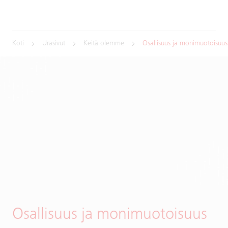
Koti
Urasivut
Keitä olemme
Osallisuus ja monimuotoisuus
Osallisuus ja monimuotoisuus