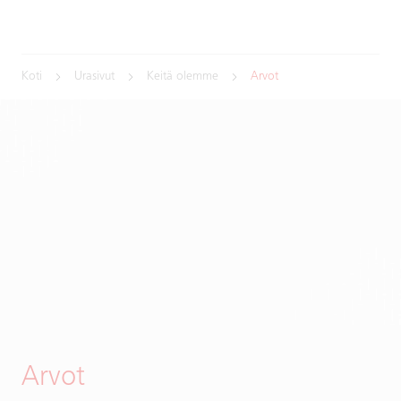
Koti
Urasivut
Keitä olemme
Arvot
Arvot