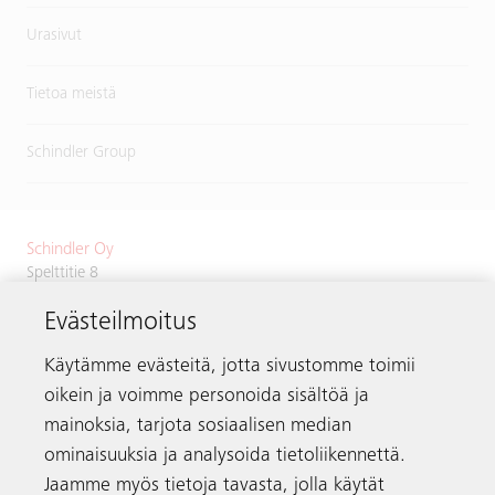
Urasivut
Tietoa meistä
Schindler Group
Schindler Oy
Spelttitie 8
00680 Helsinki
Evästeilmoitus
Puhelin
+358 9 756 730
schindler.fi@schindler.com
Käytämme evästeitä, jotta sivustomme toimii
oikein ja voimme personoida sisältöä ja
Hissien vikailmoitukset:
0203 20500
mainoksia, tarjota sosiaalisen median
ominaisuuksia ja analysoida tietoliikennettä.
Jaamme myös tietoja tavasta, jolla käytät